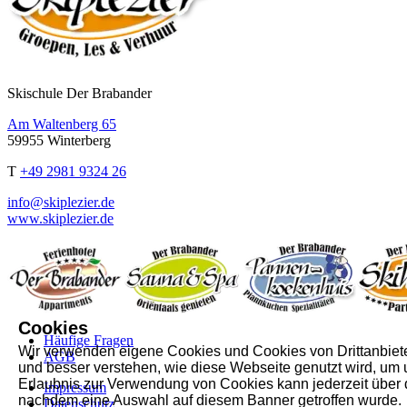
Skischule Der Brabander
Am Waltenberg 65
59955 Winterberg
T
+49 2981 9324 26
info@skiplezier.de
www.skiplezier.de
Cookies
Häufige Fragen
Wir verwenden eigene Cookies und Cookies von Drittanbieter
AGB
und besser verstehen, wie diese Webseite genutzt wird, um
Erlaubnis zur Verwendung von Cookies kann jederzeit über 
Impressum
nachdem eine Auswahl auf diesem Banner getroffen wurde.
Datenschutz